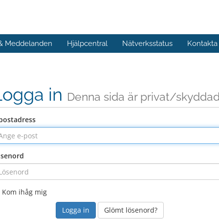
 & Meddelanden
Hjälpcentral
Nätverksstatus
Kontakta
Logga in
Denna sida är privat/skydda
postadress
ösenord
Kom ihåg mig
Glömt lösenord?