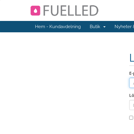
Hem - Kundavdelning
Butik
Nyheter
E-
L