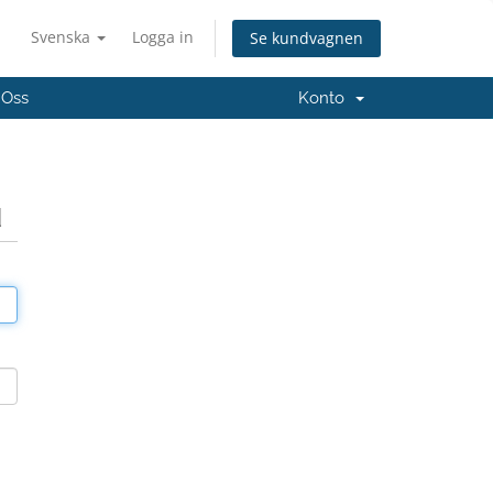
Svenska
Logga in
Se kundvagnen
 Oss
Konto
d