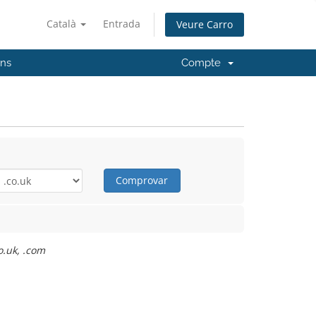
Català
Entrada
Veure Carro
'ns
Compte
Comprovar
o.uk, .com