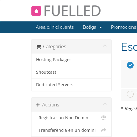
Àrea d'Inici clients
Botiga
Promocions
Esc
Categories
Hosting Packages
Shoutcast
Dedicated Servers
Accions
*
Regist
Registrar un Nou Domini
Transferència en un domini