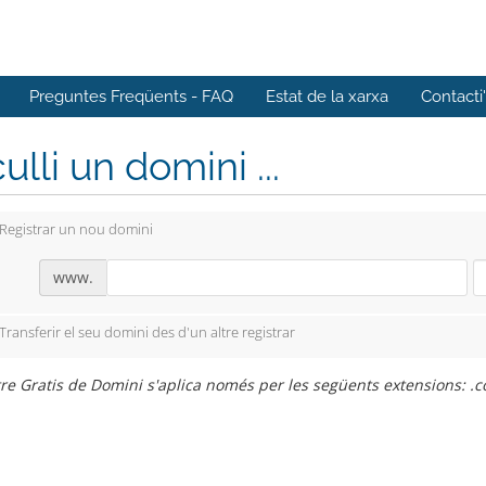
Preguntes Freqüents - FAQ
Estat de la xarxa
Contacti
ulli un domini ...
Registrar un nou domini
www.
Transferir el seu domini des d'un altre registrar
re Gratis de Domini s'aplica només per les següents extensions: .c