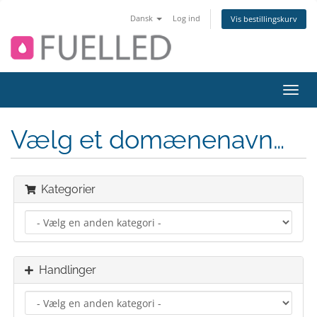
Dansk
Log ind
Vis bestillingskurv
Skift
navig
Vælg et domænenavn…
Kategorier
Handlinger