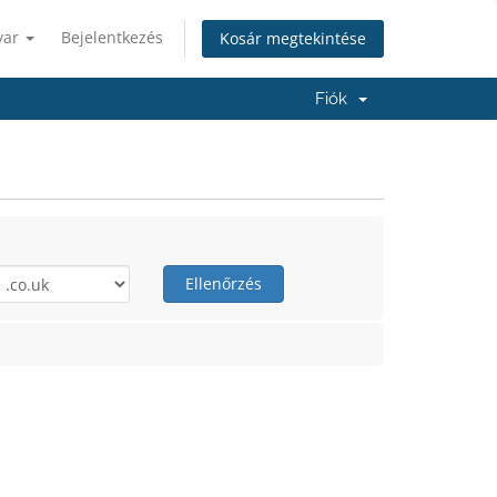
yar
Bejelentkezés
Kosár megtekintése
Fiók
Ellenőrzés