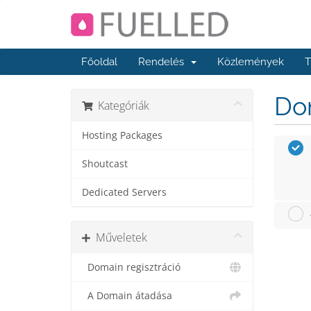
Főoldal
Rendelés
Közlemények
T
Dom
Kategóriák
Hosting Packages
Shoutcast
Dedicated Servers
Műveletek
Domain regisztráció
A Domain átadása