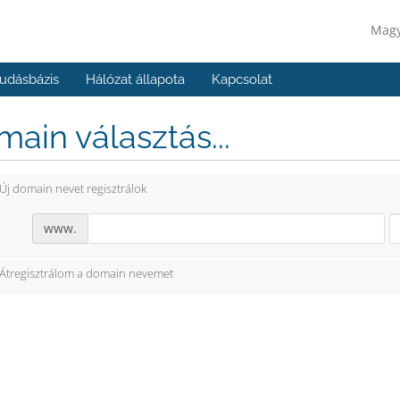
Mag
udásbázis
Hálózat állapota
Kapcsolat
ain választás...
Új domain nevet regisztrálok
www.
Átregisztrálom a domain nevemet