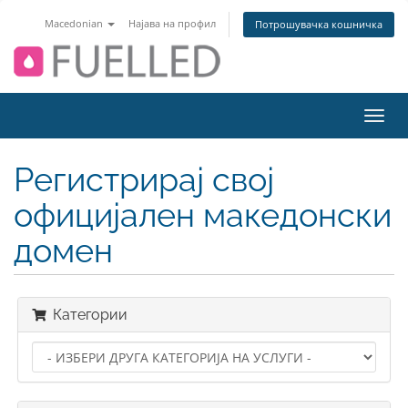
Macedonian
Најава на профил
Потрошувачка кошничка
Вклу
ја
нави
Регистрирај свој
официјален македонски
домен
Категории