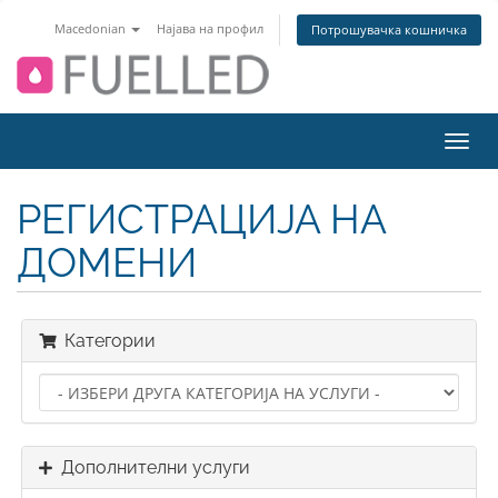
Macedonian
Најава на профил
Потрошувачка кошничка
Вклу
ја
нави
РЕГИСТРАЦИЈА НА
ДОМЕНИ
Категории
Дополнителни услуги