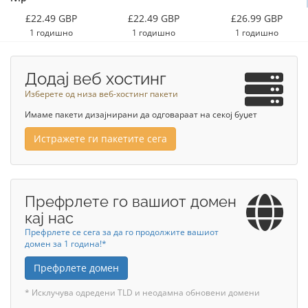
£22.49 GBP
£22.49 GBP
£26.99 GBP
1 годишно
1 годишно
1 годишно
Додај веб хостинг
Изберете од низа веб-хостинг пакети
Имаме пакети дизајнирани да одговараат на секој буџет
Истражете ги пакетите сега
Префрлете го вашиот домен
кај нас
Префрлете се сега за да го продолжите вашиот
домен за 1 година!*
Префрлете домен
* Исклучува одредени TLD и неодамна обновени домени